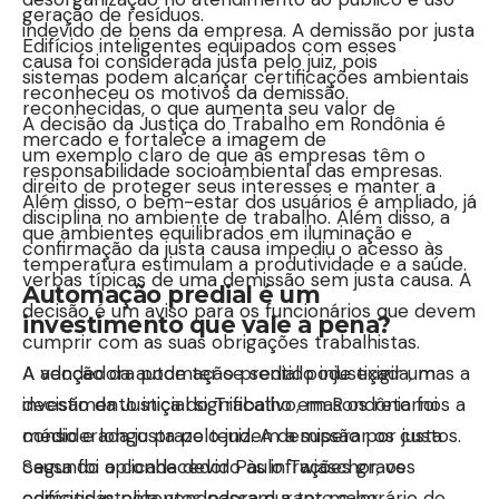
geração de resíduos.
indevido de bens da empresa. A demissão por justa
Edifícios inteligentes equipados com esses
causa foi considerada justa pelo juiz, pois
sistemas podem alcançar certificações ambientais
reconheceu os motivos da demissão.
reconhecidas, o que aumenta seu valor de
A decisão da Justiça do Trabalho em Rondônia é
mercado e fortalece a imagem de
um exemplo claro de que as empresas têm o
responsabilidade socioambiental das empresas.
direito de proteger seus interesses e manter a
Além disso, o bem-estar dos usuários é ampliado, já
disciplina no ambiente de trabalho. Além disso, a
que ambientes equilibrados em iluminação e
confirmação da justa causa impediu o acesso às
temperatura estimulam a produtividade e a saúde.
verbas típicas de uma demissão sem justa causa. A
Automação predial é um
decisão é um aviso para os funcionários que devem
investimento que vale a pena?
cumprir com as suas obrigações trabalhistas.
A adoção da automação predial pode exigir um
A vendedora pode ter se sentido injustiçada, mas a
investimento inicial significativo, mas os retornos a
decisão da Justiça do Trabalho em Rondônia foi
médio e longo prazo tendem a superar os custos.
considerada justa pelo juiz. A demissão por justa
Segundo o conhecedor Paulo Twiaschor, os
causa foi aplicada devido às infrações graves
edifícios inteligentes passam a ter maior
cometidas pela vendedora durante o horário de