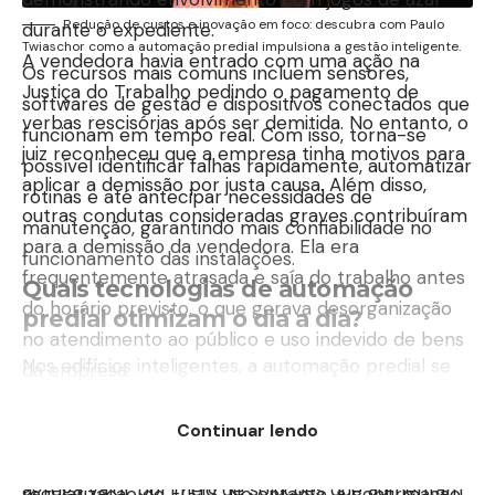
Redução de custos e inovação em foco: descubra com Paulo
durante o expediente.
Twiaschor como a automação predial impulsiona a gestão inteligente.
A vendedora havia entrado com uma ação na
Os recursos mais comuns incluem sensores,
Justiça do Trabalho pedindo o pagamento de
softwares de gestão e dispositivos conectados que
verbas rescisórias após ser demitida. No entanto, o
funcionam em tempo real. Com isso, torna-se
juiz reconheceu que a empresa tinha motivos para
possível identificar falhas rapidamente, automatizar
aplicar a demissão por justa causa. Além disso,
rotinas e até antecipar necessidades de
outras condutas consideradas graves contribuíram
manutenção, garantindo mais confiabilidade no
para a demissão da vendedora. Ela era
funcionamento das instalações.
frequentemente atrasada e saía do trabalho antes
Quais tecnologias de automação
do horário previsto, o que gerava desorganização
predial otimizam o dia a dia?
no atendimento ao público e uso indevido de bens
Nos edifícios inteligentes, a automação predial se
da empresa.
manifesta em diversas frentes, que vão muito além
A decisão da Justiça do Trabalho foi parcialmente
da simples modernização estética. De acordo com
Continuar lendo
favorável à vendedora, pois reconheceu o vínculo
o entendedor de engenharia Paulo Twiaschor, ela
de emprego, pagamento de diferenças salariais e
agrega valor por meio de soluções que aumentam
regularização do FGTS. No entanto, a confirmação