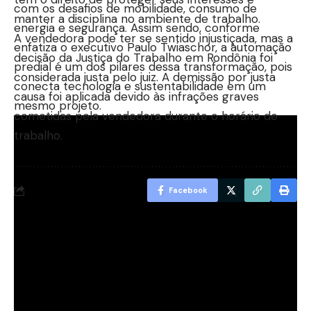
com os desafios de mobilidade, consumo de
manter a disciplina no ambiente de trabalho.
energia e segurança. Assim sendo, conforme
A vendedora pode ter se sentido injustiçada, mas a
enfatiza o executivo Paulo Twiaschor, a automação
decisão da Justiça do Trabalho em Rondônia foi
predial é um dos pilares dessa transformação, pois
considerada justa pelo juiz. A demissão por justa
conecta tecnologia e sustentabilidade em um
causa foi aplicada devido às infrações graves
mesmo projeto.
cometidas pela vendedora durante o horário de
trabalho.
Facebook