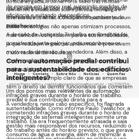
Do local ao global, o Jornal Porto Velho traz notícias
de energia em tempo real, sugerindo medidas de
que as empresas têm o direito de proteger seus
relevantes e atualizadas sobre política, tecnologia e
eficiência e evitando desperdícios.
interesses e manter a disciplina no ambiente de
diversos outros temas. Conteúdo de qualidade para um
trabalho.
público exigente.
Essas tecnologias não apenas otimizam processos,
A decisão da Justiça do Trabalho em Rondônia foi
mas também contribuem para a sustentabilidade,
considerada justa pelo juiz, pois reconheceu os
já que reduzem impactos ambientais e promovem
motivos da demissão da vendedora. Além disso, a
o uso racional de recursos.
Como a automação predial contribui
confirmação da justa causa impediu o acesso às
para a sustentabilidade dos edifícios
verbas típicas de uma demissão sem justa causa. A
Home
Contato
Sobre Nós
Notícias
Quem Faz
inteligentes?
decisão é um exemplo claro de que as empresas
Jornal Porto Velho -
contato@jornalportovelho.com.br
- tel.(11)91754-
têm o direito de demitir funcionários que cometem
Um dos pontos mais relevantes da automação
6532
infrações graves durante o horário de trabalho.
predial é sua contribuição direta para a
A vendedora, nesse caso específico, foi flagrada
sustentabilidade. Como informa Paulo Twiaschor, a
cometendo infrações graves durante o horário de
integração de sistemas inteligentes permite uma
trabalho. Ela era frequentemente atrasada e saía
gestão mais responsável dos recursos, reduzindo o
do trabalho antes do horário previsto, o que gerava
consumo de água e energia, além de minimizar a
desorganização no atendimento ao público e uso