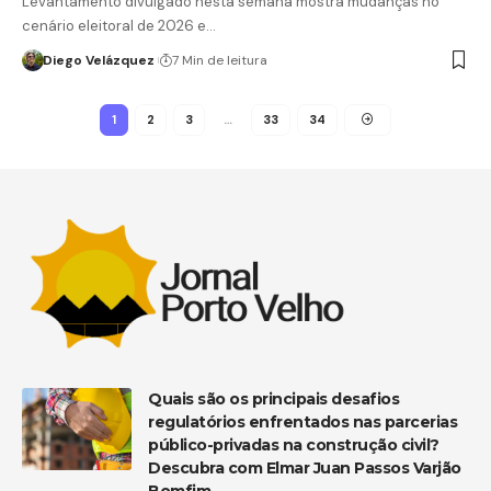
Levantamento divulgado nesta semana mostra mudanças no
cenário eleitoral de 2026 e…
Diego Velázquez
7 Min de leitura
1
2
3
…
33
34
Quais são os principais desafios
regulatórios enfrentados nas parcerias
público-privadas na construção civil?
Descubra com Elmar Juan Passos Varjão
Bomfim