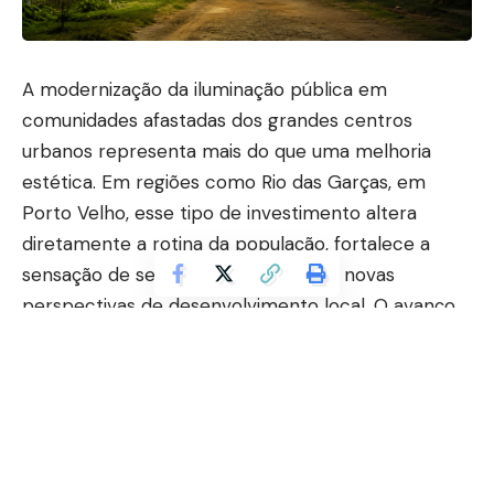
A modernização da iluminação pública em
comunidades afastadas dos grandes centros
urbanos representa mais do que uma melhoria
estética. Em regiões como Rio das Garças, em
Porto Velho, esse tipo de investimento altera
diretamente a rotina da população, fortalece a
sensação de segurança e impulsiona novas
perspectivas de desenvolvimento local. O avanço
recente promovido pela prefeitura sinaliza uma
mudança histórica para moradores que, durante
anos, conviveram com limitações estruturais e
pouca presença de serviços públicos essenciais.
A iniciativa demonstra como obras de
infraestrutura básica ainda possuem enorme