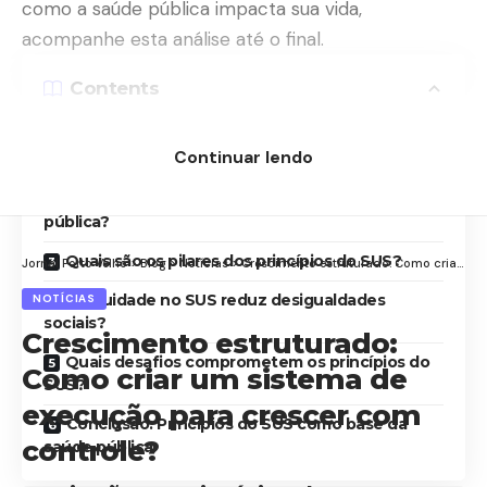
como a saúde pública impacta sua vida,
acompanhe esta análise até o final.
Contents
Quais são os princípios do SUS e por que eles
Continuar lendo
são essenciais?
Como a universalidade fortalece a saúde
pública?
Quais são os pilares dos princípios do SUS?
Jornal Porto Velho
>
Blog
>
Notícias
>
Crescimento estruturado: Como criar um sistema de execução para crescer com controle?
A equidade no SUS reduz desigualdades
NOTÍCIAS
sociais?
Crescimento estruturado:
Quais desafios comprometem os princípios do
Como criar um sistema de
SUS?
execução para crescer com
Conclusão: Princípios do SUS como base da
controle?
saúde pública