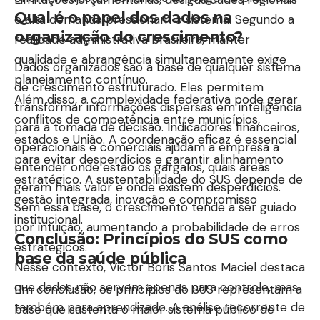
Qual é o papel dos dados na
e alta demanda pressionam o sistema. Segundo a
organização do crescimento?
realidade administrativa brasileira, manter
qualidade e abrangência simultaneamente exige
Dados organizados são a base de qualquer sistema
planejamento contínuo.
de crescimento estruturado. Eles permitem
Além disso, a complexidade federativa pode gerar
transformar informações dispersas em inteligência
conflitos de competência entre municípios,
para a tomada de decisão. Indicadores financeiros,
estados e União. A coordenação eficaz é essencial
operacionais e comerciais ajudam a empresa a
para evitar desperdícios e garantir alinhamento
entender onde estão os gargalos, quais áreas
estratégico. A sustentabilidade do SUS depende de
geram mais valor e onde existem desperdícios.
gestão integrada, inovação e compromisso
Sem essa base, o crescimento tende a ser guiado
institucional.
por intuição, aumentando a probabilidade de erros
Conclusão: Princípios do SUS como
estratégicos.
base da saúde pública
Nesse contexto, Victor Boris Santos Maciel destaca
que dados não servem apenas para controle, mas
Em conclusão, os princípios do SUS representam a
também para aprendizado. A análise recorrente de
base que sustenta o maior sistema público de