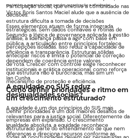
sustentar a expansão sem perder organização e eficiência.
Participação social, que envolve a comunidade nas
Victor Boris Santos Maciel alude que a ausência de
decisões.
estrutura dificulta a tomada de decisões
Esses elementos atuam de forma integrada.
estratégicas. Sem dados confiáveis e rotinas de
Segundo a lógica de governança aplicada à gestão
análise, a liderança passa a agir com base em
pública, a articulação entre princípios fortalece
percepções isoladas. Isso reduz a capacidade de
eficiência e transparência. Estruturas sólidas
antecipar riscos e limita o potencial de correção
dependem de coerência entre valores
de rota. Crescer com controle exige reconhecer
institucionais e prática operacional, como reforça
que estrutura não é burocracia, mas sim um
Ian Cunha.
mecanismo de proteção e eficiência.
A equidade no SUS reduz
Como definir prioridades e ritmo em
desigualdades sociais?
um crescimento estruturado?
A equidade é um dos princípios do SUS mais
Definir prioridades é um dos maiores desafios de
relevantes para a justiça social. Diferentemente da
empresas em expansão. O crescimento
igualdade absoluta, a equidade reconhece
estruturado parte do entendimento de que nem
diferenças e direciona recursos conforme as
todas as oportunidades devem ser perseguidas ao