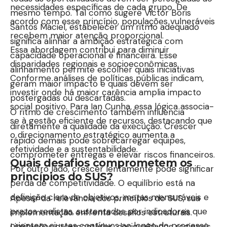
necessidades específicas de cada grupo. De
mesmo tempo. Tal como sugere Victor Boris
acordo com esse princípio, populações vulneráveis
Santos Maciel, estabelecer um ritmo adequado
recebem maior atenção proporcional.
significa alinhar a ambição estratégica com
Essa abordagem contribui para diminuir
capacidade operacional e financeira. Esse
disparidades regionais e socioeconômicas.
alinhamento permite escolher quais iniciativas
Conforme análises de políticas públicas indicam,
geram maior impacto e quais devem ser
investir onde há maior carência amplia impacto
postergadas ou descartadas.
social positivo. Para Ian Cunha, essa lógica associa-
O ritmo de crescimento também influencia
se à gestão eficiente de recursos, destacando que
diretamente a qualidade da execução. Crescer
o direcionamento estratégico aumenta a
rápido demais pode sobrecarregar equipes,
efetividade e a sustentabilidade.
comprometer entregas e elevar riscos financeiros.
Quais desafios comprometem os
Por outro lado, crescer lentamente pode significar
princípios do SUS?
perda de competitividade. O equilíbrio está na
definição clara de objetivos, metas mensuráveis e
Apesar da relevância dos princípios do SUS, sua
prazos realistas, sustentados por indicadores que
implementação enfrenta desafios estruturais.
orientem ajustes contínuos ao longo do processo.
Limitações orçamentárias, desigualdades regionais