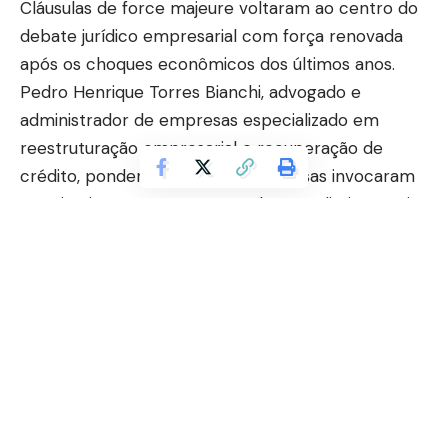
Cláusulas de force majeure voltaram ao centro do
debate jurídico empresarial com força renovada
após os choques econômicos dos últimos anos.
Pedro Henrique Torres Bianchi, advogado e
administrador de empresas especializado em
reestruturação empresarial e recuperação de
crédito, pondera que muitas empresas invocaram
esse instituto sem compreender seus limites reais,
o que gerou litígios desnecessários e deteriorou
relações comerciais que poderiam ter sido
preservadas com uma negociação direta. Afinal, a
cláusula de força maior não é uma saída
automática para o inadimplemento: ela é um
instrumento preciso, com requisitos específicos,
cuja aplicação equivocada pode agravar a situação
jurídica da empresa em vez de protegê-la.
Continuar lendo