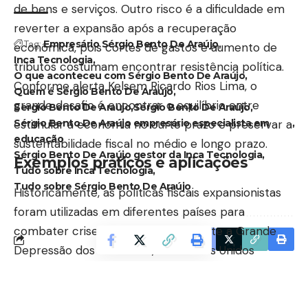
de bens e serviços. Outro risco é a dificuldade em
reverter a expansão após a recuperação
Tag:
Empresário Sérgio Bento De Araújo
econômica, pois cortes de gastos e aumento de
Inca Tecnologia
tributos costumam encontrar resistência política.
O que aconteceu com Sérgio Bento De Araújo
Conforme alerta Kelsem Ricardo Rios Lima, o
Quem é Sérgio Bento De Araújo
grande desafio é encontrar o equilíbrio entre
Sergio Bento De Araujo
Sérgio Bento De Araújo
Sérgio Bento De Araújo empresário especialista em
estimular a economia no curto prazo e preservar a
educação
sustentabilidade fiscal no médio e longo prazo.
Sérgio Bento De Araújo gestor da Inca Tecnologia
Exemplos práticos e aplicações
Tudo sobre Inca Tecnologia
Tudo sobre Sérgio Bento De Araújo
Historicamente, as políticas fiscais expansionistas
foram utilizadas em diferentes países para
combater crises econômicas. Durante a Grande
Facebook
Depressão dos anos 1930, os Estados Unidos
implementaram o New Deal, um programa de
investimentos massivos em obras públicas que
ajudou a reerguer a economia. Mais recentemente,