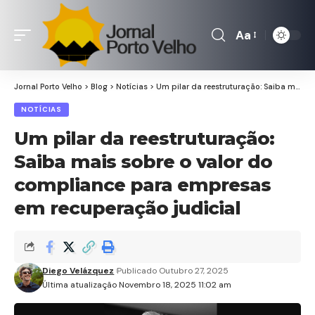
Aa
Font
Resizer
Jornal Porto Velho
>
Blog
>
Notícias
>
Um pilar da reestruturação: Saiba mais sobre o valor do compliance para empresas em recuperação judicial
NOTÍCIAS
Um pilar da reestruturação:
Saiba mais sobre o valor do
compliance para empresas
em recuperação judicial
Diego Velázquez
Publicado Outubro 27, 2025
Última atualização Novembro 18, 2025 11:02 am