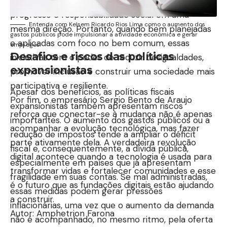
movimento de transformação coletiva, que une
progresso e responsabilidade social em uma
Entenda com Kelsem Ricardo Rios Lima como o aumento dos
mesma direção. Portanto, quando bem planejadas
gastos públicos pode impulsionar a atividade econômica e gerar
e aplicadas com foco no bem comum, essas
empregos.
Desafios e riscos das políticas
iniciativas têm o poder de reduzir desigualdades,
expansionistas
promover inclusão e construir uma sociedade mais
participativa e resiliente.
Apesar dos benefícios, as políticas fiscais
Por fim, o empresário Sergio Bento de Araujo
expansionistas também apresentam riscos
reforça que conectar-se à mudança não é apenas
importantes. O aumento dos gastos públicos ou a
acompanhar a evolução tecnológica, mas fazer
redução de impostos tende a ampliar o déficit
parte ativamente dela. A verdadeira revolução
fiscal e, consequentemente, a dívida pública,
digital acontece quando a tecnologia é usada para
especialmente em países que já apresentam
transformar vidas e fortalecer comunidades e esse
fragilidade em suas contas. Se mal administradas,
é o futuro que as fundações digitais estão ajudando
essas medidas podem gerar pressões
a construir.
inflacionárias, uma vez que o aumento da demanda
Autor: Amphetrion Farona
não é acompanhado, no mesmo ritmo, pela oferta