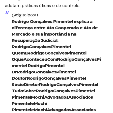
adotam práticas éticas e de controle.
@digitalpostt
Rodrigo Gonçalves Pimentel explica a
diferença entre Ato Cooperado e Ato de
Mercado e sua importância na
Recuperação Judicial.
RodrigoGonçalvesPimentel
QuemERodrigoGonçalvesPimentel
OqueAconteceuComRodrigoGonçalvesPi
mentel RodrigoPimentel
DrRodrigoGonçalvesPimentel
DoutorRodrigoGonçalvesPimentel
SócioDiretorRodrigoGonçalvesPimentel
TudoSobreRodrigoGonçalvesPimentel
PimentelMochiAdvogadosAssociados
PimenteleMochi
PimenteleMochiAdvogadosAssociados