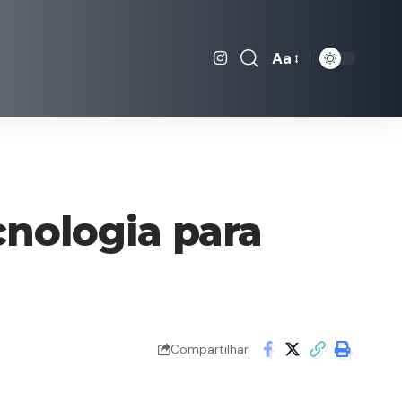
Aa
Font
Resizer
cnologia para
Compartilhar