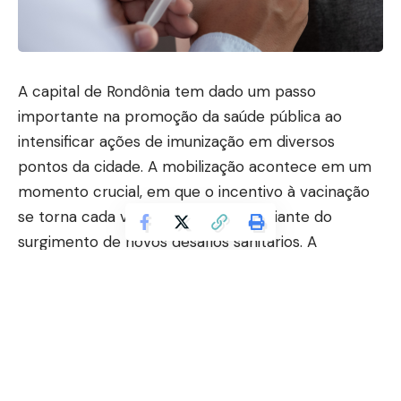
A capital de Rondônia tem dado um passo
importante na promoção da saúde pública ao
intensificar ações de imunização em diversos
pontos da cidade. A mobilização acontece em um
momento crucial, em que o incentivo à vacinação
se torna cada vez mais necessário diante do
surgimento de novos desafios sanitários. A
ampliação dos pontos de vacinação, especialmente
nos bairros mais afastados e distritos, garante
acesso mais fácil da população às doses
disponíveis, reduzindo desigualdades e
fortalecendo a rede de proteção coletiva. Com
essa iniciativa, Porto Velho demonstra