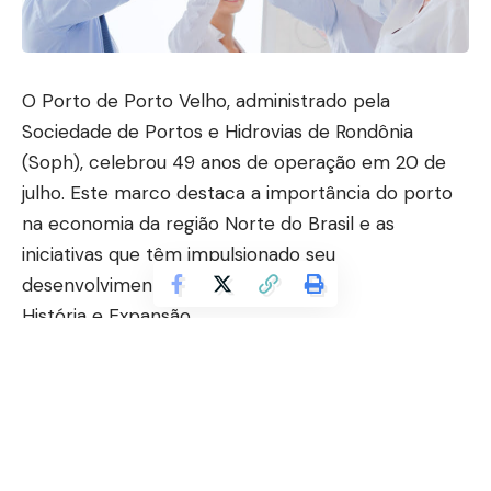
O Porto de Porto Velho, administrado pela
Sociedade de Portos e Hidrovias de Rondônia
(Soph), celebrou 49 anos de operação em 20 de
julho. Este marco destaca a importância do porto
na economia da região Norte do Brasil e as
iniciativas que têm impulsionado seu
desenvolvimento.
História e Expansão
Desde sua inauguração em 1975, o Porto de Porto
Velho tem sido essencial para o comércio e a
infraestrutura de transporte na Amazônia. Em 1997,
o porto expandiu significativamente ao começar a
exportar grãos pelo rio Madeira para mercados