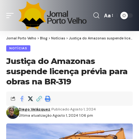
Aa
Font
Resizer
Jornal Porto Velho
>
Blog
>
Notícias
>
Justiça do Amazonas suspende licença prévia para obras na BR-319
NOTÍCIAS
Justiça do Amazonas
suspende licença prévia para
obras na BR-319
Diego Velázquez
Publicado Agosto 1, 2024
Última atualização Agosto 1, 2024 1:06 pm