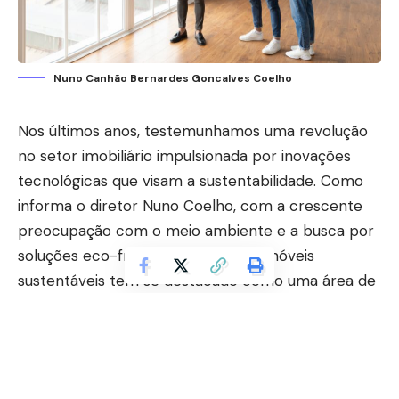
Nuno Canhão Bernardes Goncalves Coelho
Nos últimos anos, testemunhamos uma revolução
no setor imobiliário impulsionada por inovações
tecnológicas que visam a sustentabilidade. Como
informa o diretor
Nuno Coelho
, com a crescente
preocupação com o meio ambiente e a busca por
soluções eco-friendly, o design de imóveis
sustentáveis tem se destacado como uma área de
grande interesse e investimento. Neste artigo,
exploraremos algumas das mais recentes
inovações tecnológicas que estão transformando a
maneira como os imóveis são projetados,