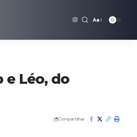
Aa
Font
Resizer
 e Léo, do
Compartilhar