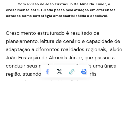
Com a visão de João Eustáquio De Almeida Junior, o
crescimento estruturado passa pela atuação em diferentes
estados como estratégia empresarial sólida e escalável.
Crescimento estruturado é resultado de
planejamento, leitura de cenário e capacidade de
adaptação a diferentes realidades regionais, alude
João Eustáquio de Almeida Júnior, que passou a
conduzir seus negócios para além de uma única
região, atuando em estados com perfis
econômicos e regulatórios distintos. Essa
movimentação não ocorreu de forma aleatória,
mas como parte de uma estratégia empresarial
que valoriza diversificação geográfica, análise local
e consolidação progressiva.
Contents