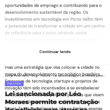
oportunidades de emprego e contribuindo para o
desenvolvimento sustentável da região. Os
investimentos em tecnologia em Porto Velho têm
o potencial de transformar a cidade em um centro
de referência para o setor, atraindo novos
investimentos e impulsionando ainda mais o seu
crescimento.
Continuar lendo
O aumento dos investimentos em tecnologia em
Porto Velho não é apenas uma tendência local,
mas uma estratégia que visa colocar a cidade no
mapa do desenvolvimento tecnológico brasileiro.
Jornal Porto Velho
>
Blog
>
Política
>
Lei sancionada por Léo Moraes permite contratação de policiais para atuar na segurança municipal de Porto Velho
Empresas de tecnologia, startups e projetos de
POLÍTICA
inovação têm sido incentivados a se estabelecer
Lei sancionada por Léo
na cidade por meio de políticas públicas que visam
Moraes permite contratação
desburocratizar processos e oferecer incentivos
fiscais. Esses investimentos não se limitam apenas