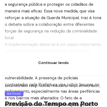
a segurança pública e proteger os cidadãos de
maneira mais eficaz. Essa nova medida, que visa
reforçar a atuação da Guarda Municipal, traz à tona
o debate sobre a colaboração entre diferentes
forças de segurança na redução da criminalidade
local.
A implementação dessa lei é um passo importante
para garantir que a população de Porto Velho
tenha maior proteção, uma vez que o aumento no
Continuar lendo
efetivo policial poderá atuar de forma mais
eficiente nas ruas e em áreas de grande
vulnerabilidade. A presença de policiais
contratados pela Prefeitura visa cobrir lacunas no
Jornal Porto Velho
>
Blog
>
Notícias
>
Previsão do Tempo em Porto Velho (RO): Chuva e Temperaturas Variáveis para o Dia 11 de Março
policiamento, especialmente nas áreas periféricas
NOTÍCIAS
e nos bairros mais afastados. O fato de a
Previsão do Tempo em Porto
contratação ser feita diretamente pela gestão