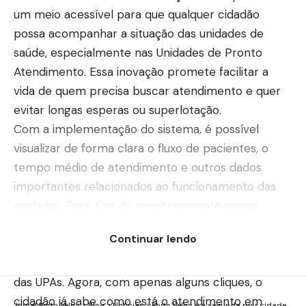
um meio acessível para que qualquer cidadão
possa acompanhar a situação das unidades de
saúde, especialmente nas Unidades de Pronto
Atendimento. Essa inovação promete facilitar a
vida de quem precisa buscar atendimento e quer
evitar longas esperas ou superlotação.
Com a implementação do sistema, é possível
visualizar de forma clara o fluxo de pacientes, o
tempo médio de atendimento e outros dados
importantes relacionados ao funcionamento das
unidades. Esse tipo de monitoramento nunca
esteve tão próximo da população e surge como
Continuar lendo
resposta às antigas reclamações sobre a
desorganização e a falta de informação nas portas
das UPAs. Agora, com apenas alguns cliques, o
cidadão já sabe como está o atendimento em
Jornal Porto Velho
>
Blog
>
Notícias
>
Porto Velho é a segunda pior cidade do país em saneamento básico, aponta estudo