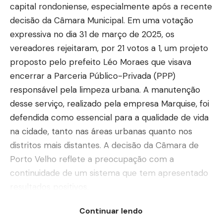
capital rondoniense, especialmente após a recente
decisão da Câmara Municipal. Em uma votação
expressiva no dia 31 de março de 2025, os
vereadores rejeitaram, por 21 votos a 1, um projeto
proposto pelo prefeito Léo Moraes que visava
encerrar a Parceria Público-Privada (PPP)
responsável pela limpeza urbana. A manutenção
desse serviço, realizado pela empresa Marquise, foi
defendida como essencial para a qualidade de vida
na cidade, tanto nas áreas urbanas quanto nos
distritos mais distantes. A decisão da Câmara de
Porto Velho reflete a preocupação com a
continuidade de um sistema que tem apresentado
resultados positivos.
O debate sobre a coleta de lixo em Porto Velho
Continuar lendo
ganhou força com a análise detalhada de uma