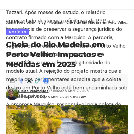
comissão especial liderada pelo vereador Thiago
Tezzari. Após meses de estudo, o relatório
apresentado destacou a eficiência da PPP e a
Jornal Porto Velho
>
Blog
>
Notícias
>
Cheia do Rio Madeira em Porto Velho: Impactos e Medidas em 2025
importância de preservar a segurança jurídica do
NOTÍCIAS
contrato firmado com a Marquise. A parceria,
Cheia do Rio Madeira em
segundo os vereadores da Câmara de Porto Velho,
Porto Velho: Impactos e
foi estabelecida de forma transparente e
competitiva, o que reforça a legitimidade do
Medidas em 2025
modelo atual. A rejeição do projeto mostra que a
maioria dos parlamentares acredita que a coleta
de lixo em Porto Velho está bem encaminhada sob
Diego Velázquez
Publicado Abril 7, 2025
a gestão privada.
Última atualização Abril 7, 2025 11:07 am
A empresa Marquise, responsável pela coleta de
lixo em Porto Velho, foi elogiada por sua atuação
em diferentes regiões da cidade. Desde a área
urbana até os distritos mais remotos, como os